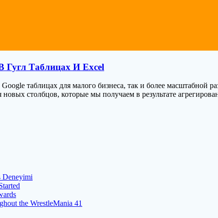
 Гугл Таблицах И Excel
 Google таблицах для малого бизнеса, так и более масштабной р
ля новых столбцов, которые мы получаем в результате агрегир
is Deneyimi
Started
wards
ughout the WrestleMania 41