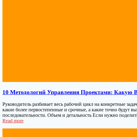
10 Методологий Управления Проектами: Какую 
Руководитель разбивает весь рабочий цикл на конкретные зада
какие более первостепенные и срочные, а какие точно будут в
последовательности. Объем и детальность Если нужно подели
Read more