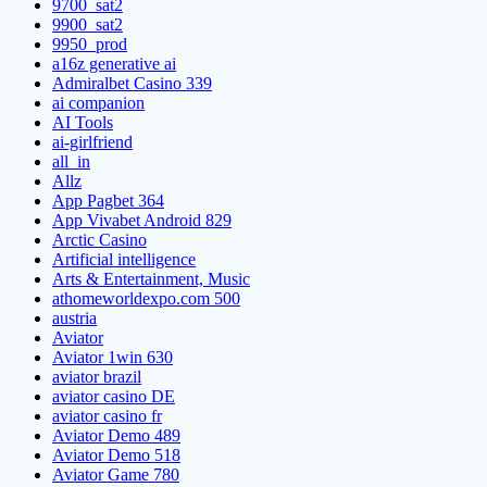
9700_sat2
9900_sat2
9950_prod
a16z generative ai
Admiralbet Casino 339
ai companion
AI Tools
ai-girlfriend
all_in
Allz
App Pagbet 364
App Vivabet Android 829
Arctic Casino
Artificial intelligence
Arts & Entertainment, Music
athomeworldexpo.com 500
austria
Aviator
Aviator 1win 630
aviator brazil
aviator casino DE
aviator casino fr
Aviator Demo 489
Aviator Demo 518
Aviator Game 780