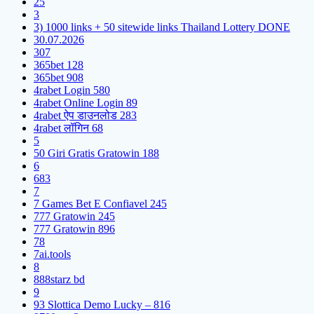
25
3
3) 1000 links + 50 sitewide links Thailand Lottery DONE
30.07.2026
307
365bet 128
365bet 908
4rabet Login 580
4rabet Online Login 89
4rabet ऐप डाउनलोड 283
4rabet लॉगिन 68
5
50 Giri Gratis Gratowin 188
6
683
7
7 Games Bet E Confiavel 245
777 Gratowin 245
777 Gratowin 896
78
7ai.tools
8
888starz bd
9
93 Slottica Demo Lucky – 816