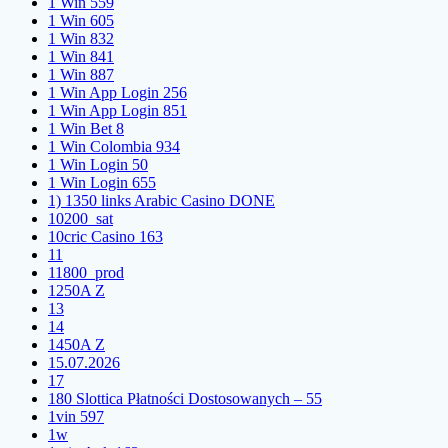
1 Win 559
1 Win 605
1 Win 832
1 Win 841
1 Win 887
1 Win App Login 256
1 Win App Login 851
1 Win Bet 8
1 Win Colombia 934
1 Win Login 50
1 Win Login 655
1) 1350 links Arabic Casino DONE
10200_sat
10cric Casino 163
11
11800_prod
1250A Z
13
14
1450A Z
15.07.2026
17
180 Slottica Płatności Dostosowanych – 55
1vin 597
1w