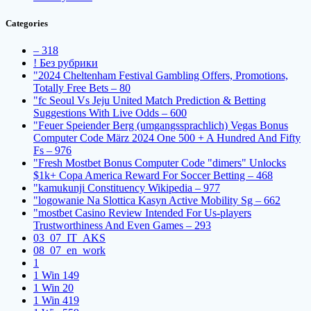
Categories
– 318
! Без рубрики
"2024 Cheltenham Festival Gambling Offers, Promotions,
Totally Free Bets – 80
"fc Seoul Vs Jeju United Match Prediction & Betting
Suggestions With Live Odds – 600
"Feuer Speiender Berg (umgangssprachlich) Vegas Bonus
Computer Code März 2024 One 500 + A Hundred And Fifty
Fs – 976
"Fresh Mostbet Bonus Computer Code "dimers" Unlocks
$1k+ Copa America Reward For Soccer Betting – 468
"kamukunji Constituency Wikipedia – 977
"logowanie Na Slottica Kasyn Active Mobility Sg – 662
"mostbet Casino Review Intended For Us-players
Trustworthiness And Even Games – 293
03_07_IT_AKS
08_07_en_work
1
1 Win 149
1 Win 20
1 Win 419