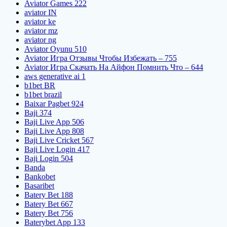
Aviator Games 222
aviator IN
aviator ke
aviator mz
aviator ng
Aviator Oyunu 510
Aviator Игра Отзывы Чтобы Избежать – 755
Aviator Игра Скачать На Айфон Помнить Что – 644
aws generative ai 1
b1bet BR
b1bet brazil
Baixar Pagbet 924
Baji 374
Baji Live App 506
Baji Live App 808
Baji Live Cricket 567
Baji Live Login 417
Baji Login 504
Banda
Bankobet
Basaribet
Batery Bet 188
Batery Bet 667
Batery Bet 756
Baterybet App 133