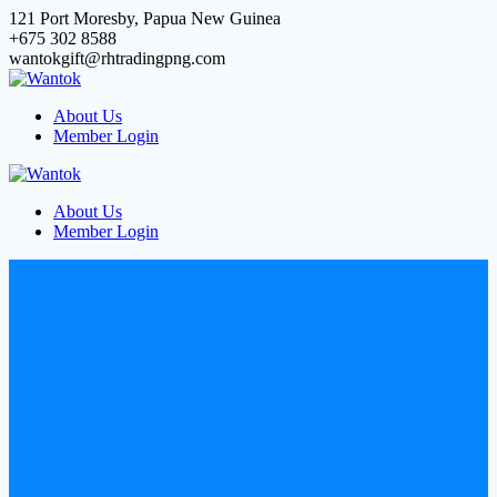
121 Port Moresby, Papua New Guinea
+675 302 8588
wantokgift@rhtradingpng.com
About Us
Member Login
About Us
Member Login