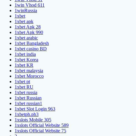
1win Vhod 611
1winRussia
1xbet
1xbet apk
1xbet Apk 28
1xbet Apk 990
1xbet arabic
1xbet Bangladesh
1xbet casino BD
1xbet india
1xbet Korea
1xbet KR
1xbet malaysia
1xbet Morocco
1xbet pt
1xbet RU
1xbet russia
1xbet Russian
1xbet russian1
1xbet Slot Login 963
1xbetph.ph3
1xslots Mobile 305
1xslots Official Website 589
1xslots Official Website 75