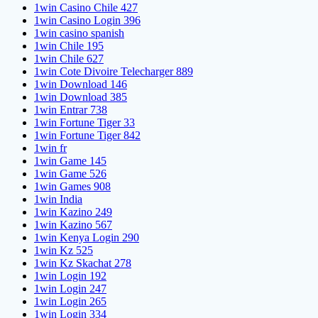
1win Casino Chile 427
1win Casino Login 396
1win casino spanish
1win Chile 195
1win Chile 627
1win Cote Divoire Telecharger 889
1win Download 146
1win Download 385
1win Entrar 738
1win Fortune Tiger 33
1win Fortune Tiger 842
1win fr
1win Game 145
1win Game 526
1win Games 908
1win India
1win Kazino 249
1win Kazino 567
1win Kenya Login 290
1win Kz 525
1win Kz Skachat 278
1win Login 192
1win Login 247
1win Login 265
1win Login 334