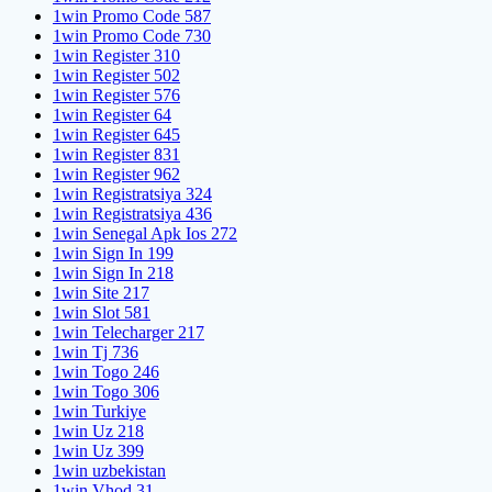
1win Promo Code 587
1win Promo Code 730
1win Register 310
1win Register 502
1win Register 576
1win Register 64
1win Register 645
1win Register 831
1win Register 962
1win Registratsiya 324
1win Registratsiya 436
1win Senegal Apk Ios 272
1win Sign In 199
1win Sign In 218
1win Site 217
1win Slot 581
1win Telecharger 217
1win Tj 736
1win Togo 246
1win Togo 306
1win Turkiye
1win Uz 218
1win Uz 399
1win uzbekistan
1win Vhod 31