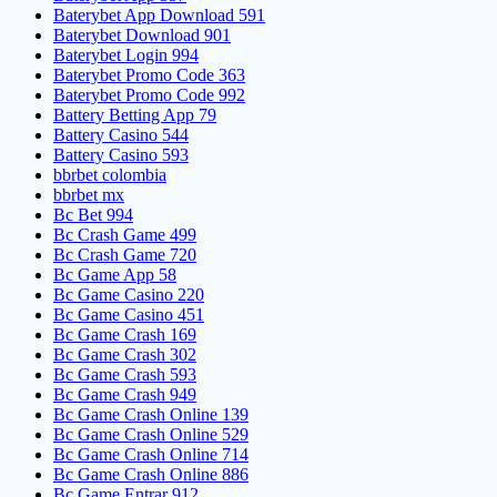
Baterybet App Download 591
Baterybet Download 901
Baterybet Login 994
Baterybet Promo Code 363
Baterybet Promo Code 992
Battery Betting App 79
Battery Casino 544
Battery Casino 593
bbrbet colombia
bbrbet mx
Bc Bet 994
Bc Crash Game 499
Bc Crash Game 720
Bc Game App 58
Bc Game Casino 220
Bc Game Casino 451
Bc Game Crash 169
Bc Game Crash 302
Bc Game Crash 593
Bc Game Crash 949
Bc Game Crash Online 139
Bc Game Crash Online 529
Bc Game Crash Online 714
Bc Game Crash Online 886
Bc Game Entrar 912