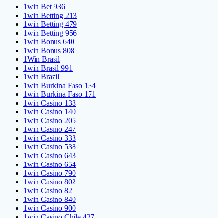
1win Bet 936
1win Betting 213
1win Betting 479
1win Betting 956
1win Bonus 640
1win Bonus 808
1Win Brasil
1win Brasil 991
1win Brazil
1win Burkina Faso 134
1win Burkina Faso 171
1win Casino 138
1win Casino 140
1win Casino 205
1win Casino 247
1win Casino 333
1win Casino 538
1win Casino 643
1win Casino 654
1win Casino 790
1win Casino 802
1win Casino 82
1win Casino 840
1win Casino 900
1win Casino Chile 427