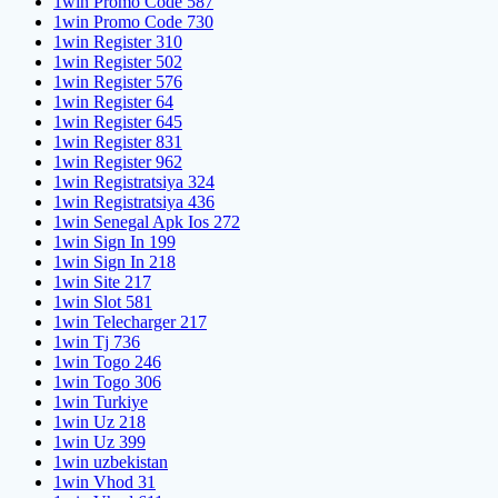
1win Promo Code 587
1win Promo Code 730
1win Register 310
1win Register 502
1win Register 576
1win Register 64
1win Register 645
1win Register 831
1win Register 962
1win Registratsiya 324
1win Registratsiya 436
1win Senegal Apk Ios 272
1win Sign In 199
1win Sign In 218
1win Site 217
1win Slot 581
1win Telecharger 217
1win Tj 736
1win Togo 246
1win Togo 306
1win Turkiye
1win Uz 218
1win Uz 399
1win uzbekistan
1win Vhod 31