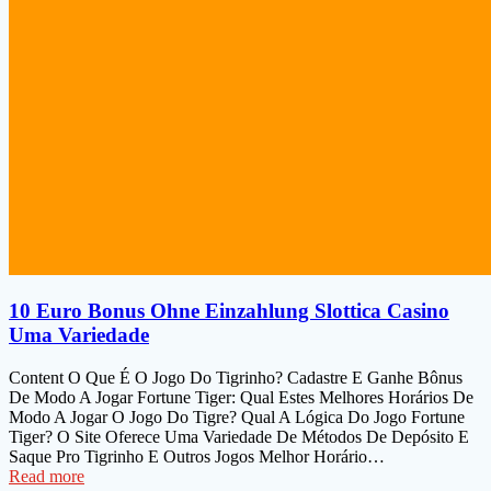
10 Euro Bonus Ohne Einzahlung Slottica Casino
Uma Variedade
Content O Que É O Jogo Do Tigrinho? Cadastre E Ganhe Bônus
De Modo A Jogar Fortune Tiger: Qual Estes Melhores Horários De
Modo A Jogar O Jogo Do Tigre? Qual A Lógica Do Jogo Fortune
Tiger? O Site Oferece Uma Variedade De Métodos De Depósito E
Saque Pro Tigrinho E Outros Jogos Melhor Horário…
Read more