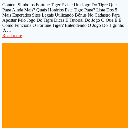
Content Símbolos Fortune Tiger Existe Um Jogo Do Tigre Que
Paga Ainda Mais? Quais Horários Este Tigre Paga? Lista Dos 5
Mais Esperados Sites Legais Utilizando Bônus No Cadastro Para
Apostar Pelo Jogo Do Tigre Dicas E Tutorial Do Jogo O Que É E
Como Funciona O Fortune Tiger? Entendendo O Jogo Do Tigrinho
🎯…
Read more